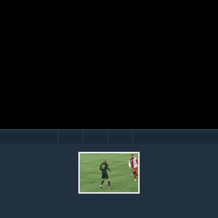
Mário Hollý
© Ondrej Hercegh