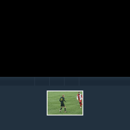
Mário Hollý
© Ondrej Hercegh