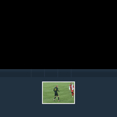
Mário Hollý
© Ondrej Hercegh