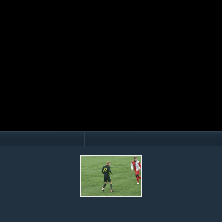
Mário Hollý
© Ondrej Hercegh