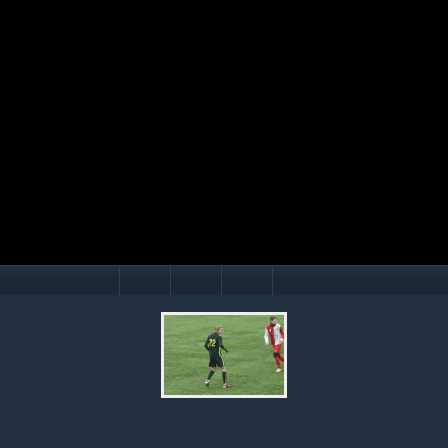
Mário Hollý
© Ondrej Hercegh