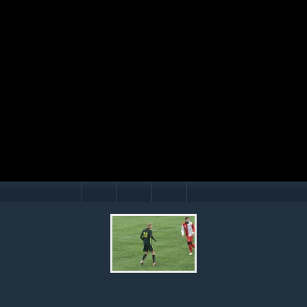
Mário Hollý
© Ondrej Hercegh