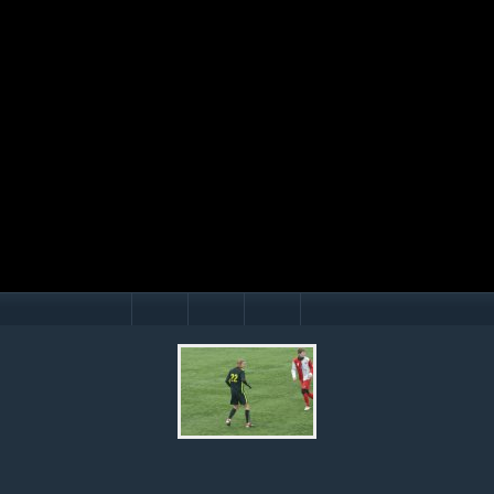
Mário Hollý
© Ondrej Hercegh