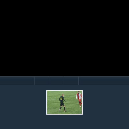
Mário Hollý
© Ondrej Hercegh