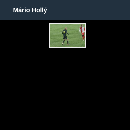
Mário Hollý
Mário Hollý
Zobrazit galerii