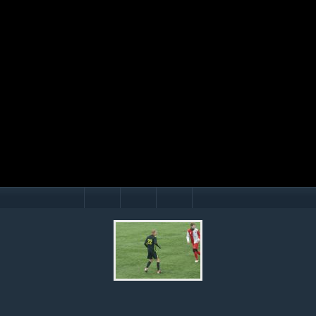
Mário Hollý
© Ondrej Hercegh