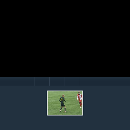
Mário Hollý
© Ondrej Hercegh