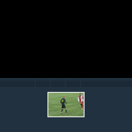
Mário Hollý
© Ondrej Hercegh