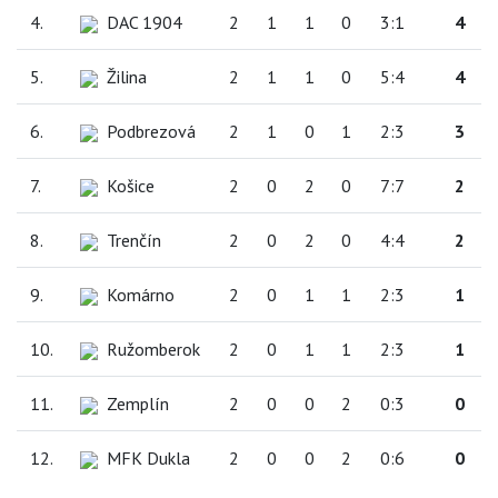
4.
DAC 1904
2
1
1
0
3:1
4
5.
Žilina
2
1
1
0
5:4
4
6.
Podbrezová
2
1
0
1
2:3
3
7.
Košice
2
0
2
0
7:7
2
8.
Trenčín
2
0
2
0
4:4
2
9.
Komárno
2
0
1
1
2:3
1
10.
Ružomberok
2
0
1
1
2:3
1
11.
Zemplín
2
0
0
2
0:3
0
12.
MFK Dukla
2
0
0
2
0:6
0