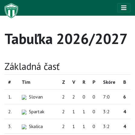
Tabuľka 2026/2027
Základná časť
#
Tím
Z
V
R
P
Skóre
B
1.
Slovan
2
2
0
0
7:0
6
2.
Spartak
2
1
1
0
3:2
4
3.
Skalica
2
1
1
0
3:2
4