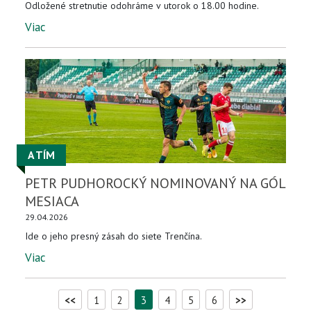
Odložené stretnutie odohráme v utorok o 18.00 hodine.
Viac
A TÍM
PETR PUDHOROCKÝ NOMINOVANÝ NA GÓL
MESIACA
29.04.2026
Ide o jeho presný zásah do siete Trenčína.
Viac
<<
1
2
3
4
5
6
>>