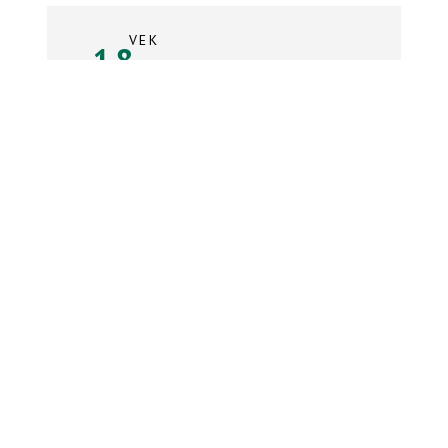
VEK
18
rokov
Súpiska tímu