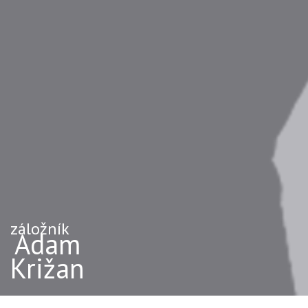
záložník
Adam
Križan