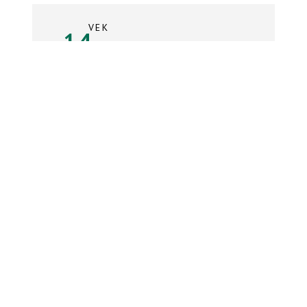
VEK
14
rokov
Súpiska tímu