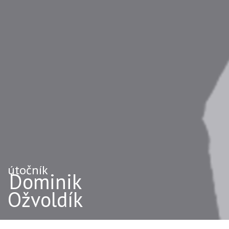
útočník
Dominik
Ožvoldík