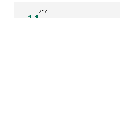
VEK
11
rokov
Súpiska tímu