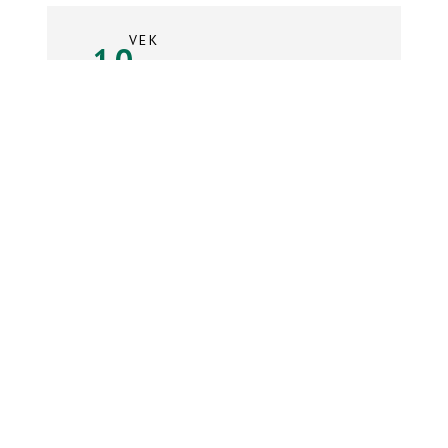
VEK
10
rokov
Súpiska tímu