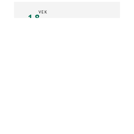
VEK
18
rokov
Súpiska tímu