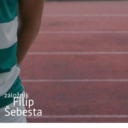
záložník
Filip
Šebesta