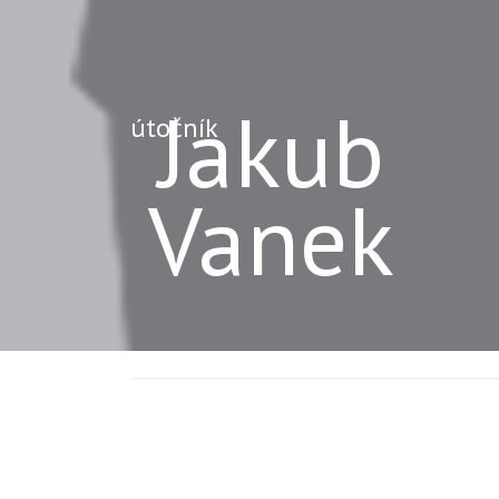
Jakub
útočník
Vanek
VEK
10
rokov