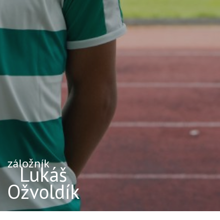
záložník
Lukáš
Ožvoldík