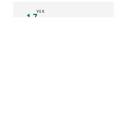
VEK
17
rokov
Súpiska tímu