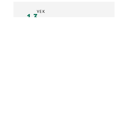
VEK
13
rokov
Súpiska tímu