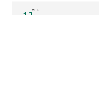
VEK
12
rokov
Súpiska tímu