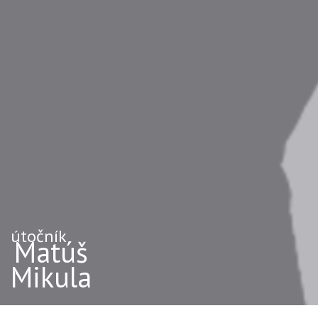
útočník
Matúš
Mikula