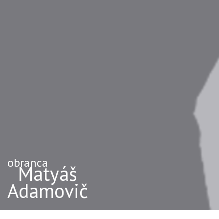
obranca
Matyáš
Adamovič