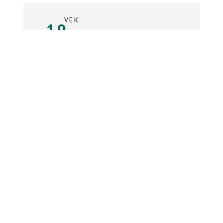
VEK
19
rokov
Súpiska tímu