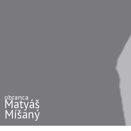
obranca
Matyáš
Míšaný