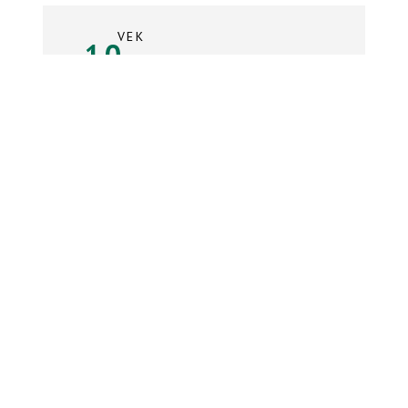
VEK
10
rokov
Súpiska tímu