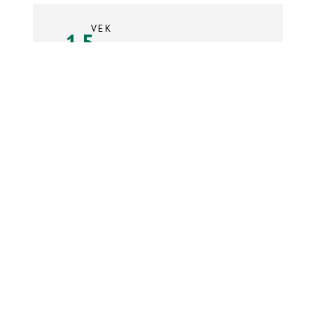
VEK
15
rokov
Súpiska tímu