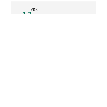
VEK
17
rokov
Súpiska tímu