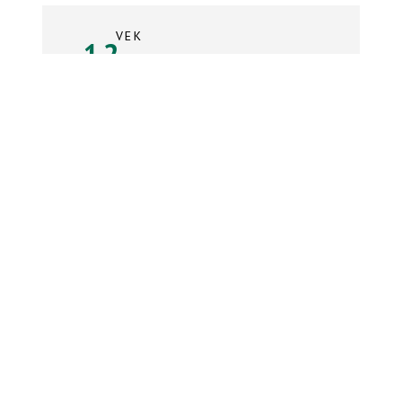
VEK
12
rokov
Súpiska tímu