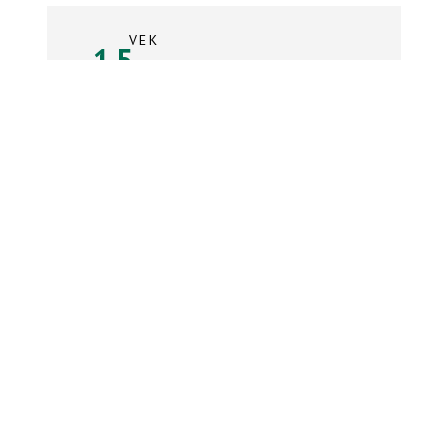
VEK
15
rokov
Súpiska tímu