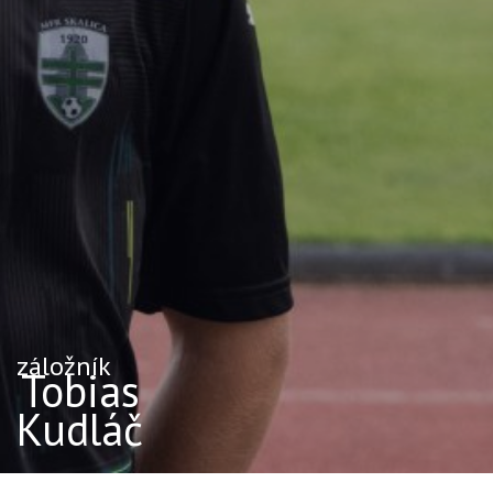
záložník
Tobias
Kudláč