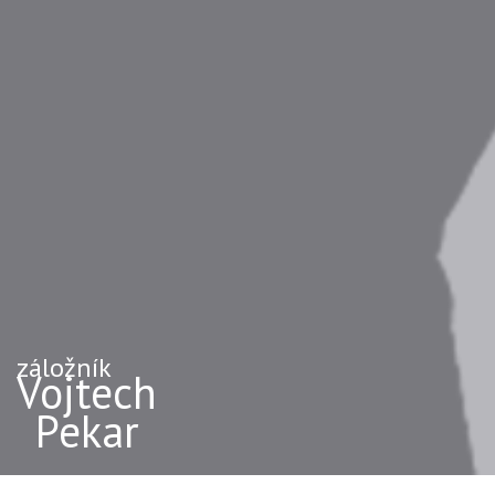
záložník
Vojtech
Pekar