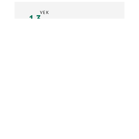
VEK
13
rokov
Súpiska tímu