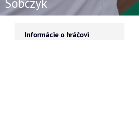
Sobczyk
Informácie o hráčovi
VÝŠKA
VEK
185
29
cm
rokov
Súpiska tímu