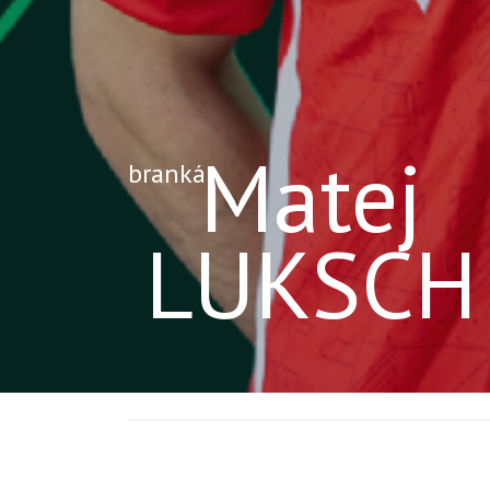
Matej
brankár
LUKSCH
Informácie o hráčovi