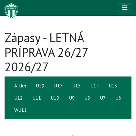
Zápasy - LETNÁ
PRÍPRAVA 26/27
2026/27
A-tím
U19
U17
U15
U14
U13
U12
U11
U10
U9
U8
U7
U6
WU11