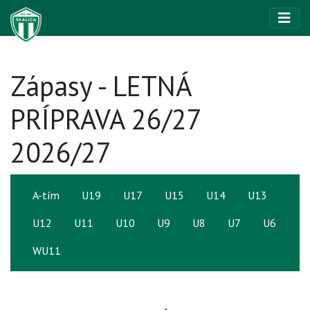
Zápasy - LETNÁ
PRÍPRAVA 26/27
2026/27
A-tím
U19
U17
U15
U14
U13
U12
U11
U10
U9
U8
U7
U6
WU11