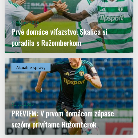
3. August 2026
Prvé domáce víťazstvo. Skalica si
poradila s Ružomberkom
Aktuálne správy
31. Júl 2026
PREVIEW: V prvom domácom zápase
sezóny privítame Ružomberok