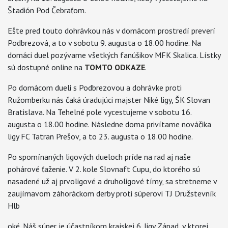
Štadión Pod Čebraťom.
Ešte pred touto dohrávkou nás v domácom prostredí preverí
Podbrezová, a to v sobotu 9. augusta o 18.00 hodine. Na
domáci duel pozývame všetkých fanúšikov MFK Skalica. Lístky
sú dostupné online na
TOMTO ODKAZE
.
Po domácom dueli s Podbrezovou a dohrávke proti
Ružomberku nás čaká úradujúci majster Niké ligy, ŠK Slovan
Bratislava. Na Tehelné pole vycestujeme v sobotu 16.
augusta o 18.00 hodine. Následne doma privítame nováčika
ligy FC Tatran Prešov, a to 23. augusta o 18.00 hodine.
Po spomínaných ligových dueloch príde na rad aj naše
pohárové ťaženie. V 2. kole Slovnaft Cupu, do ktorého sú
nasadené už aj prvoligové a druholigové tímy, sa stretneme v
zaujímavom záhoráckom derby proti súperovi TJ Družstevník
Hlb
oké. Náš súper je účastníkom krajskej 6. ligy Západ, v ktorej