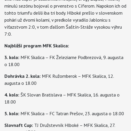
minulú sezónu bojoval o prvenstvo s Cíferom. Napokon ich od
tohto triumfu delili iba tri body. Hlboké prešlo v slovenskom
pohári už dvomi kolami, v predkole vyradilo Jablonicu s
víťazstvom 2:0, v tom ďalšom Šaštín-Stráže vysokou výhru
7:0.
Najbližší program MFK Skalica:
3. kolo:
MFK Skalica – FK Železiarne Podbrezová, 9. augusta
o 18.00
Dohrávka 2. kola:
MFK Ružomberok – MFK Skalica, 12.
augusta o 18.00
4. kolo:
ŠK Slovan Bratislava – MFK Skalica, 16. augusta o
18.00
5. kolo:
MFK Skalica – FC Tatran Prešov, 23. augusta o 18.00
Slovnaft Cup:
TJ Družstevník Hlboké – MFK Skalica, 27.