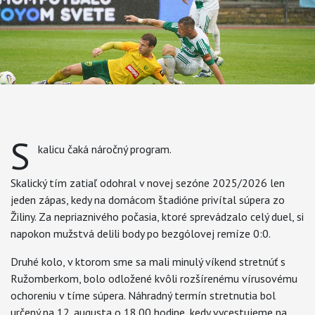
S
kalicu čaká náročný program.
Skalický tím zatiaľ odohral v novej sezóne 2025/2026 len
jeden zápas, kedy na domácom štadióne privítal súpera zo
Žiliny. Za nepriaznivého počasia, ktoré sprevádzalo celý duel, si
napokon mužstvá delili body po bezgólovej remíze 0:0.
Druhé kolo, v ktorom sme sa mali minulý víkend stretnúť s
Ružomberkom, bolo odložené kvôli rozšírenému vírusovému
ochoreniu v tíme súpera. Náhradný termín stretnutia bol
určený na 12. augusta o 18.00 hodine, kedy vycestujeme na