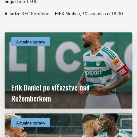
augusta o 17.00
6. kolo:
KFC Komárno – MFK Skalica, 30. augusta o 18.00
Aktuálne správy
Aktuality
3. August 2026
Erik Daniel po víťazstve nad
Ružomberkom
Aktuálne správy