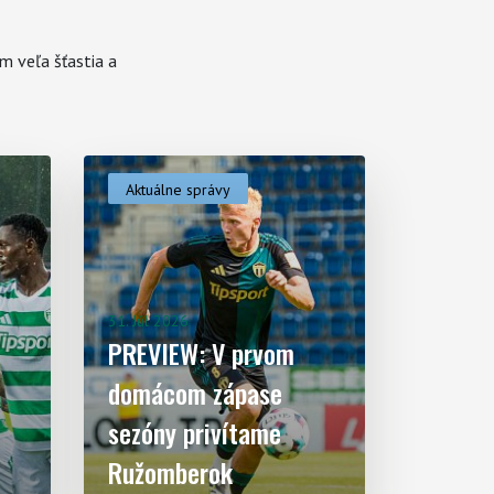
 veľa šťastia a
Aktuálne správy
31. Júl 2026
PREVIEW: V prvom
domácom zápase
sezóny privítame
Ružomberok