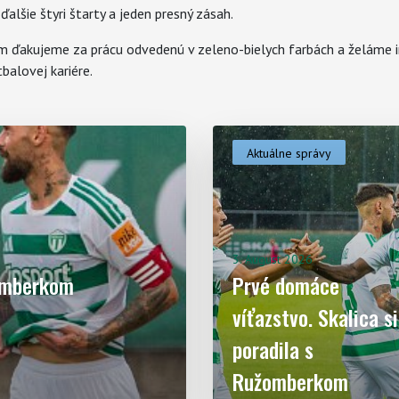
ďalšie štyri štarty a jeden presný zásah.
 ďakujeme za prácu odvedenú v zeleno-bielych farbách a želáme im
balovej kariére.
Aktuálne správy
3. August 2026
žomberkom
Prvé domáce
víťazstvo. Skalica si
poradila s
Ružomberkom