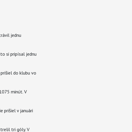
.
trávil jednu
o si pripísal jednu
ý prišiel do klubu vo
 1075 minút. V
e prišiel v januári
elil tri góly. V