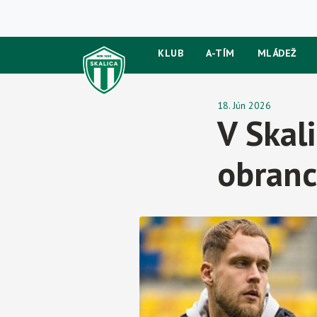
KLUB
A-TÍM
MLÁDEŽ
18. Jún 2026
V Skal
obranc