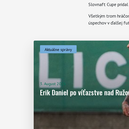
Slovnaft Cupe pridal 
Všetkým trom hráčom
úspechov v ďalšej fut
Aktuálne správy
Aktuality
3. August 2026
Erik Daniel po víťazstve nad Ru