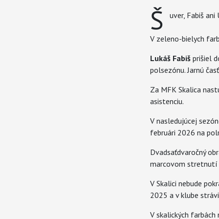
Š
uver, Fabiš ani 
V zeleno-bielych farb
Lukáš Fabiš
prišiel d
polsezónu. Jarnú čas
Za MFK Skalica nastúp
asistenciu.
V nasledujúcej sezón
februári 2026 na pol
Dvadsaťdvaročný obra
marcovom stretnutí pr
V Skalici nebude pok
2025 a v klube strávi
V skalických farbách 