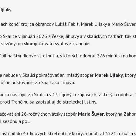
Ujlaky.
ách končí trojica obrancov Lukáš Fabiš, Marek Ujlaky a Mario Šuver
o Skalice v januári 2026 z českej Jihlavy a v skalických farbách tak s
ť sezóny mu skomplikovalo svalové zranenie.
il na štyri ligové stretnutia, v ktorých odohral 276 minút a na kont
e nebude v Skalici pokračovať ani mladý stopér
Marek Ujlaky
, ktor
ročné hosťovanie zo Spartaka Trnava.
nca nastúpil za Skalicu v 13 ligových zápasoch, v ktorých odohral
oti Trenčínu sa zapísal aj do streleckej listiny.
račovať ani 26-ročný chorvátsky stopér
Mario Šuver
, ktorý na Záhori
l sezónu a pol.
nastúpil do 43 ligových stretnutí, v ktorých odohral 3521 minút a str