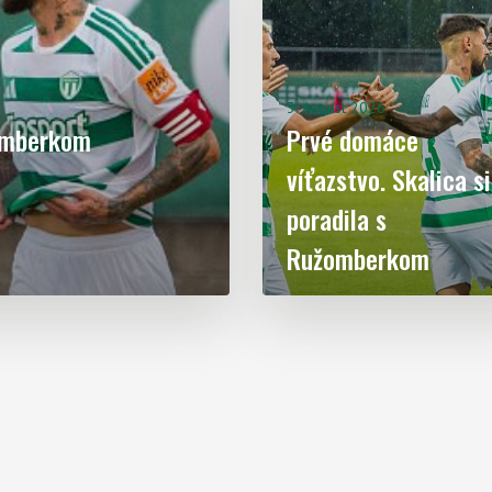
3. August 2026
žomberkom
Prvé domáce
víťazstvo. Skalica si
poradila s
Ružomberkom