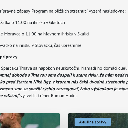
prípravné zápasy. Program najbližších stretnutí vyzerá nasledovne:
tržalka o 11.00 na ihrisku v Gbeloch
até Moravce o 11.00 na hlavnom ihrisku v Skalici
lovácko na ihrisku v Slovácku, čas upresníme
prípravy
i Spartaku Trnava sa napokon neuskutoční. Nahradí ho domáci duel
omnej dohode s Trnavou sme dospeli k stanovisku, že nám nedáv
tko pred štartom Niké ligy, v ktorom nás čaká úvodné stretnutie 
 zmenu sme sa snažili rýchlo zareagovať, čoho výsledkom je zápa
e vďační,“
vysvetlil tréner Roman Hudec.
Aktuálne správy