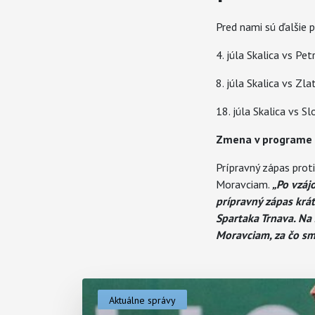
Pred nami sú ďalšie 
4. júla Skalica vs Pe
8. júla Skalica vs Zl
18. júla Skalica vs S
Zmena v programe 
Prípravný zápas prot
Moravciam.
„Po vzáj
prípravný zápas krá
Spartaka Trnava. Na
Moravciam, za čo sm
Aktuálne správy