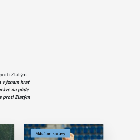
 proti Zlatým
a význam hrať
práve na pôde
s proti Zlatým
Aktuálne správy