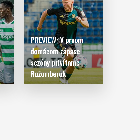
31. Júl 2026
PREVIEW: V prvom
domácom zápase
sezóny privítame
Ružomberok