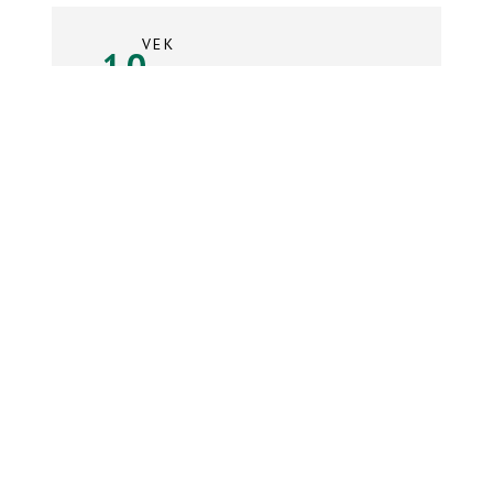
VEK
10
rokov
Súpiska tímu