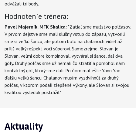
odvážali tri body.
Hodnotenie trénera:
Pavol Majerník, MFK Skalica:
"Zatiaľ sme mužstvo polčasov.
V prvom dejstve sme mali slušný vstup do zápasu, vytvorili
sme si veľkú šancu, ale potom bolo na chalanoch vidieť až
príliš veľký rešpekt voči súperovi. Samozrejme, Slovan je
Slovan, veľmi dobre kombinoval, vytváral si šance, dal dva
góly. Druhý polčas sme už nemali čo stratiť a pomohol nám
kontaktný gól, ktorý sme dali. Po ňom mal ešte Yann Yao
ďalšiu veľkú šancu. Chalanov musím vyzdvihnúť za druhý
polčas, v ktorom podali zlepšené výkony, ale Slovan si svojou
kvalitou výsledok postrážil."
Aktuality