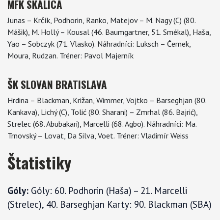
MFK SKALICA
Junas – Krčík, Podhorin, Ranko, Matejov – M. Nagy (C) (80.
Mášik), M. Hollý – Kousal (46. Baumgartner, 51. Smékal), Haša,
Yao – Sobczyk (71. Vlasko). Náhradníci: Luksch – Černek,
Moura, Rudzan. Tréner: Pavol Majerník
ŠK SLOVAN BRATISLAVA
Hrdina – Blackman, Križan, Wimmer, Vojtko – Barseghjan (80.
Kankava), Lichý (C), Tolić (80. Sharani) – Zmrhal (86. Bajrić),
Strelec (68. Abubakari), Marcelli (68. Agbo). Náhradníci: Ma.
Trnovský – Lovat, Da Silva, Voet. Tréner: Vladimír Weiss
Štatistiky
Góly:
Góly: 60. Podhorin (Haša) – 21. Marcelli
(Strelec), 40. Barseghjan Karty: 90. Blackman (SBA)