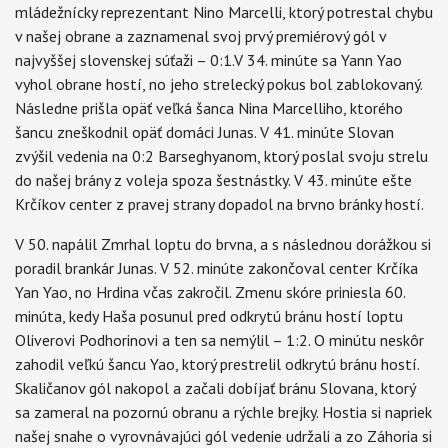
mládežnícky reprezentant Nino Marcelli, ktorý potrestal chybu
v našej obrane a zaznamenal svoj prvý premiérový gól v
najvyššej slovenskej súťaži – 0:1.V 34. minúte sa Yann Yao
vyhol obrane hostí, no jeho strelecký pokus bol zablokovaný.
Následne prišla opäť veľká šanca Nina Marcelliho, ktorého
šancu zneškodnil opäť domáci Junas. V 41. minúte Slovan
zvýšil vedenia na 0:2 Barseghyanom, ktorý poslal svoju strelu
do našej brány z voleja spoza šestnástky. V 43. minúte ešte
Krčíkov center z pravej strany dopadol na brvno bránky hostí.
V 50. napálil Zmrhal loptu do brvna, a s následnou dorážkou si
poradil brankár Junas. V 52. minúte zakončoval center Krčíka
Yan Yao, no Hrdina včas zakročil. Zmenu skóre priniesla 60.
minúta, kedy Haša posunul pred odkrytú bránu hostí loptu
Oliverovi Podhorinovi a ten sa nemýlil – 1:2. O minútu neskôr
zahodil veľkú šancu Yao, ktorý prestrelil odkrytú bránu hostí.
Skaličanov gól nakopol a začali dobíjať bránu Slovana, ktorý
sa zameral na pozornú obranu a rýchle brejky. Hostia si napriek
našej snahe o vyrovnávajúci gól vedenie udržali a zo Záhoria si