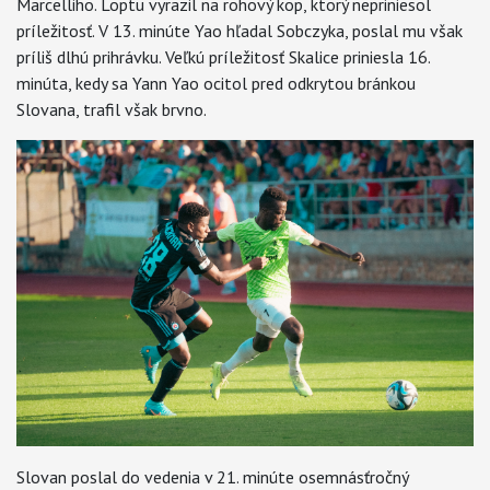
Marcelliho. Loptu vyrazil na rohový kop, ktorý nepriniesol
príležitosť. V 13. minúte Yao hľadal Sobczyka, poslal mu však
príliš dlhú prihrávku. Veľkú príležitosť Skalice priniesla 16.
minúta, kedy sa Yann Yao ocitol pred odkrytou bránkou
Slovana, trafil však brvno.
Slovan poslal do vedenia v 21. minúte osemnásťročný