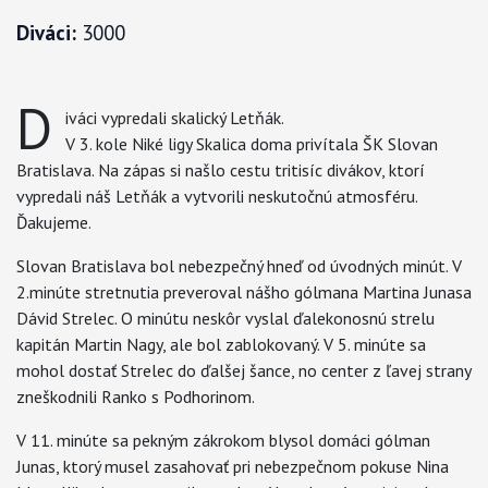
Diváci:
3000
D
iváci vypredali skalický Letňák.
V 3. kole Niké ligy Skalica doma privítala ŠK Slovan
Bratislava. Na zápas si našlo cestu tritisíc divákov, ktorí
vypredali náš Letňák a vytvorili neskutočnú atmosféru.
Ďakujeme.
Slovan Bratislava bol nebezpečný hneď od úvodných minút. V
2.minúte stretnutia preveroval nášho gólmana Martina Junasa
Dávid Strelec. O minútu neskôr vyslal ďalekonosnú strelu
kapitán Martin Nagy, ale bol zablokovaný. V 5. minúte sa
mohol dostať Strelec do ďalšej šance, no center z ľavej strany
zneškodnili Ranko s Podhorinom.
V 11. minúte sa pekným zákrokom blysol domáci gólman
Junas, ktorý musel zasahovať pri nebezpečnom pokuse Nina