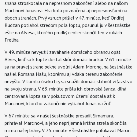
snaha stroskotala na nepresnom zakončení alebo na našom
Martinovi Junasovi. Hra bola poznačená aj nepresnosťami na
oboch stranách. Prvý vzruch prišiel v 47. minúte, keď Ondřej
Rudzan potiahol stredom poľa loptu, posunul ju v šestnástke
ešte na Alvesa, ktorého prudký center skončil len v rukách
Freliha.
V 49. minúte nevyužil zaváhanie domáceho obrancu opäť
Alves, keď sa k lopte dostal skôr domáci brankár. V 61. minúte
sa na pravej strane pekne uvoľnil Adam Morong, na šestnástke
našiel Romana Hašu, ktorému aj vďaka terénu zakončenie
nevyšlo. V tomto úseku hry sa snažili domáci strhnúť víťazstvo
na svoju stranu. V 63. minúte prišla ich obrovská šanca, dlhá
centrovaná lopta sa v pokutovom území dostala až k
Marcinovi, ktorého zakončenie vytiahol Junas na žrď.
V 67. minúte sa v našej šestnástke presadil Simamura,
prihrával Marcinovi, a jeho nepríjemná krížna strela skončila
mimo našej brány. V 75. minúte v šestnástke priťukával Marcin