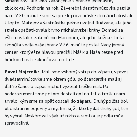
Simamurovi, ale jeho zakončenie z hranice jedenástky
zblokoval Podhorin na roh. Záverečná desaťminútovka patrila
nám. V 80. minúte sme sa po zlej rozohrávke domácich dostali
k lopte, Matejov v šestnástke pekne uvoľnil Rudzana, ale jeho
strela opečiatkovala brvno michalovskej brány. Domáci sa
ešte dostali k zakončeniu Marcinom, ale jeho krížna strela
skončila vedľa našej brány. V 86. minúte poslal Nagy jemný
center, ktorý ešte hlavou predĺžil Mášik a Haša tesne pred
bránkou hostí zakončoval do žrde.
Pavol Majerník:
„Mali sme výborný vstup do zápasu, v prvej
dvadsaťminútovke sme okrem gólu po štandardke mali aj
ďalšie šance a zápas mohol vyzerať trošku inak. Po
nedorozumení sme potom dostali gól na 1:1 a trošku nám
trvalo, kým sme sa opäť dostali do zápasu. Druhý polčas bol
obojstranne bojovný a myslím si, že kto by dal druhý gól, ten
by vyhral. Neskóroval však už nikto a remíza je podľa mňa
spravodlivá.“