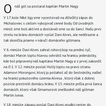
O
náš gól sa postaral kapitán Martin Nagy.
V 17. kole Niké ligy sme vycestovali na dôležitý zápas do
Michaloviec s cieľom vybojovať cenné body. Od úvodných
minút sme boli aktívni a dostávali sme sa do šancí. Našu prvú
strelu na bránu domácich vyslal Davi Alves, ale nedôrazne a
tak skončila priamo v náručí domáceho gólmana.
V 6. minúte Davi Alves zahral rohový kop na prednú tyč,
domáci Marcin loptu hlavou odvrátil na hranicu jedenástky,
kde bol pripravený náš kapitána Martin Nagy a z prvej zakončil
na 0:1. V 12. minúte poslal Hollý loptu na pravú stranu
Adamovi Morongovi, ktorý ju potiahol až do šestnástky, našiel
na hranici pokutového územia Alvesa , ktorý však z dobrej
pozície prestrelil domácu bránu. V 15. minúte prišla prvá šanca
domácich, ktorú však Simamurovii zneškodnil náš gólman
Martin Junas.
V 18. minúte zápasu poslal Davi Alves prudký center do