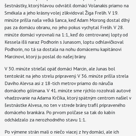
šestnástky, ktorý hlavou odvrátil domáci Volanakis priamo na
Smékala a jeho krásny volej zlikvidoval Žiga Frelih. V 19.
minúte prišla naša veľká šanca, keď Adam Morong dostal dlhý
pas za domácu obranu, no jeho pokus vychytal Frelih. V 28.
minúte domáci vyrovnali na 1:1, keď do centrovanej lopty od
Kessela išli naraz Podhorin s Junasom, loptu odhlavičkoval
Podhorin, no tá sa dostala na nohu domácemu kapitánovi
Marcinovi, ktorý ju poslal do našej brány.
V 30. minúte strieľal opäť domáci Marcin, ale Junas bol
tentokrát na jeho strelu pripravený. V 36. minúte prišla strela
Daviho Alevsa asi z 18-tich metrov priamo do náručia
domáceho gólmana. V 41. minúte sme rýchlo rozohrali autové
vhadzovanie na Adama Krčíka, ktorý spätným centrom našiel v
šestnástke Alvesa, no ten v strede brány trafil pripraveného
domáceho brankára. Po prvom polčase sa tak do kabín
odchádzalo za nerozhodného stavu 1:1.
Po výmene strán mali o niečo viacej z hry domáci, ale ich