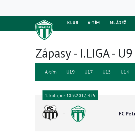
KLUB
A-TÍM
MLÁDEŽ
Zápasy - I.LIGA - 
A-tím
U19
U17
U15
U14
1. kolo, ne 10.9.2017, 425
-
FC Pet