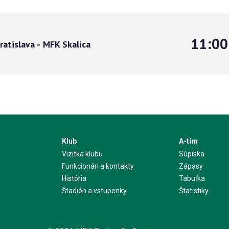
11:00
ratislava
-
MFK Skalica
Klub
A-tím
Vizitka klubu
Súpiska
Funkcionári a kontakty
Zápasy
História
Tabuľka
Štadión a vstupenky
Štatistiky