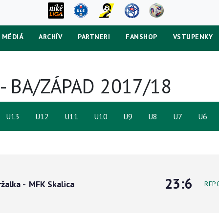
MÉDIÁ
ARCHÍV
PARTNERI
FANSHOP
VSTUPENKY
U9 - BA/ZÁPAD 2017/18
U13
U12
U11
U10
U9
U8
U7
U6
23:6
ržalka
-
MFK Skalica
REP