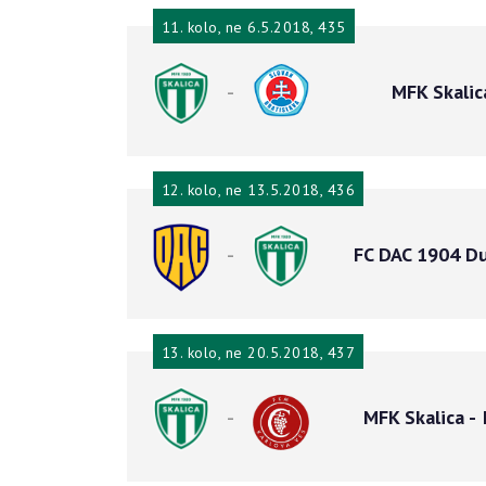
11. kolo, ne 6.5.2018, 435
-
MFK Skalic
12. kolo, ne 13.5.2018, 436
-
FC DAC 1904 Du
13. kolo, ne 20.5.2018, 437
-
MFK Skalica
-