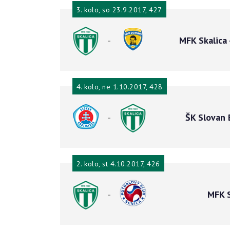
3. kolo, so 23.9.2017, 427
-
MFK Skalica
4. kolo, ne 1.10.2017, 428
-
ŠK Slovan 
2. kolo, st 4.10.2017, 426
-
MFK S