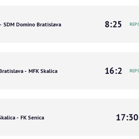
8:25
-
SDM Domino Bratislava
REP
16:2
Bratislava
-
MFK Skalica
REP
17:30
kalica
-
FK Senica