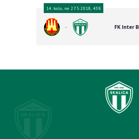
14. kolo, ne 27.5.2018, 438
-
FK Inter B