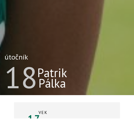
útočník
18
Patrik
Pálka
VEK
17
rokov